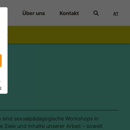
ote
Über uns
Kontakt
AT
hte
z
e sind sexualpädagogische Workshops in
Ziele und Inhalte unserer Arbeit – soweit