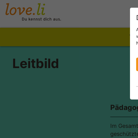
Wer
Leitbild
Pädago
Im Gesamt
geschützte