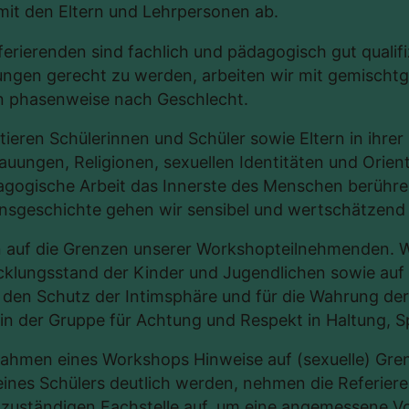
mit den Eltern und Lehrpersonen ab.
erierenden sind fachlich und pädagogisch gut qualif
ungen gerecht zu werden, arbeiten wir mit gemischt
en phasenweise nach Geschlecht.
tieren Schülerinnen und Schüler sowie Eltern in ihrer I
uungen, Religionen, sexuellen Identitäten und Orien
gogische Arbeit das Innerste des Menschen berühren
ensgeschichte gehen wir sensibel und wertschätzend
n auf die Grenzen unserer Workshopteilnehmenden. W
klungsstand der Kinder und Jugendlichen sowie auf d
 den Schutz der Intimsphäre und für die Wahrung de
 in der Gruppe für Achtung und Respekt in Haltung, 
ahmen eines Workshops Hinweise auf (sexuelle) Gren
eines Schülers deutlich werden, nehmen die Referier
r zuständigen Fachstelle auf, um eine angemessene 