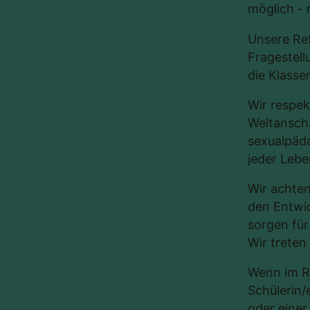
möglich - 
Unsere Ref
Fragestell
die Klass
Wir respek
Weltanscha
sexualpäda
jeder Leb
Wir achte
den Entwic
sorgen für
Wir treten
Wenn im R
Schülerin/
oder eine