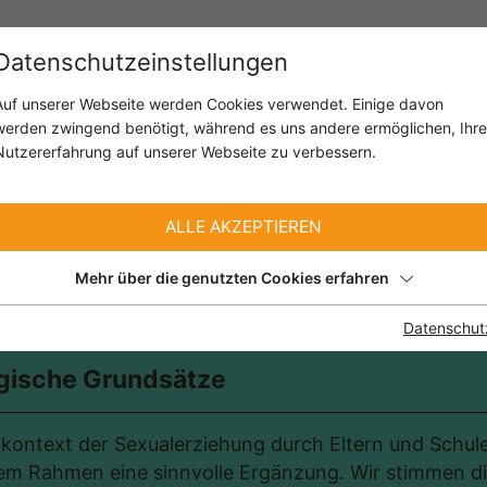
Workshops für Schulen
Weitere Angeb
Datenschutzeinstellungen
Auf unserer Webseite werden Cookies verwendet. Einige davon
 wir sind
Team
Leitbild
Jahresberic
werden zwingend benötigt, während es uns andere ermöglichen, Ihre
Nutzererfahrung auf unserer Webseite zu verbessern.
ALLE AKZEPTIEREN
Mehr über die genutzten Cookies erfahren
Datenschut
gische Grundsätze
kontext der Sexualerziehung durch Eltern und Schul
m Rahmen eine sinnvolle Ergänzung. Wir stimmen die 