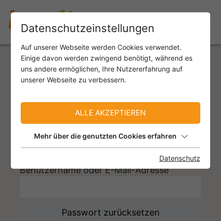
Datenschutzeinstellungen
Auf unserer Webseite werden Cookies verwendet.
Einige davon werden zwingend benötigt, während es
Passwort vergessen?
uns andere ermöglichen, Ihre Nutzererfahrung auf
unserer Webseite zu verbessern.
Bitte geben Sie Ihren Benutzernamen oder
Ihre E-Mail-Adresse ein. Anweisungen zum
ALLE AKZEPTIEREN
Zurücksetzen Ihres Passworts werden
Ihnen umgehend per E-Mail zugesandt.
Mehr über die genutzten Cookies erfahren
Passwort zurücksetzen
Datenschutz
Benutzername oder E-Mail-Adresse